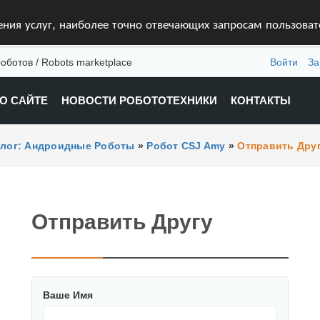
ления услуг, наиболее точно отвечающих запросам пользова
оботов / Robots marketplace
Войти
За
О САЙТЕ
НОВОСТИ РОБОТОТЕХНИКИ
КОНТАКТЫ
алог: Андроидные Роботы
»
Робот CSJ Amy
»
Отправить Дру
Отправить Другу
Ваше Имя