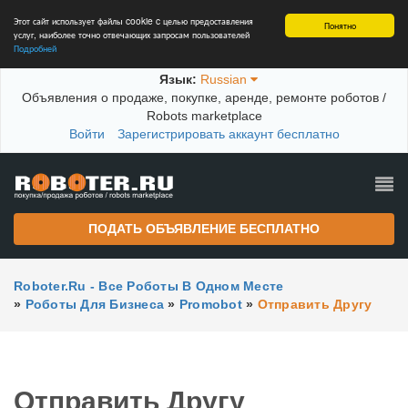
Этот сайт использует файлы cookie c целью предоставления
Понятно
услуг, наиболее точно отвечающих запросам пользователей
Подробней
Язык:
Russian
Объявления о продаже, покупке, аренде, ремонте роботов /
Robots marketplace
Войти
Зарегистрировать аккаунт бесплатно
ПОДАТЬ ОБЪЯВЛЕНИЕ БЕСПЛАТНО
Roboter.ru - Все Роботы В Одном Месте
»
Роботы Для Бизнеса
»
Promobot
»
Отправить Другу
Отправить Другу