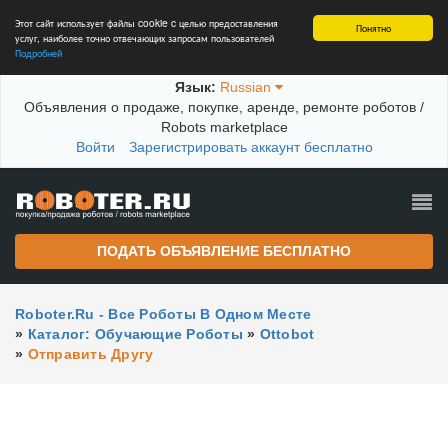
Этот сайт использует файлы cookie c целью предоставления
Понятно
услуг, наиболее точно отвечающих запросам пользователей
Подробней
Язык:
Russian
Объявления о продаже, покупке, аренде, ремонте роботов /
Robots marketplace
Войти
Зарегистрировать аккаунт бесплатно
ПОДАТЬ ОБЪЯВЛЕНИЕ БЕСПЛАТНО
Roboter.ru - Все Роботы В Одном Месте
»
Каталог: Обучающие Роботы
»
Ottobot
»
Отправить Другу