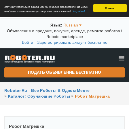
Этот сайт использует файлы cookie c целью предоставления услуг,
Понятно
наиболее точно отвечающих запросам пользователей
Подробней
Язык:
Russian
Объявления о продаже, покупке, аренде, ремонте роботов /
Robots marketplace
Войти
Зарегистрировать аккаунт бесплатно
ПОДАТЬ ОБЪЯВЛЕНИЕ БЕСПЛАТНО
Roboter.ru - Все Роботы В Одном Месте
»
Каталог: Обучающие Роботы
»
Робот Матрёшка
Робот Матрёшка