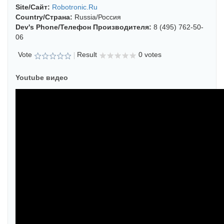
Site/сайт:
Robotronic.ru
Country/страна:
Russia/Россия
Dev's Phone/телефон Производителя:
8 (495) 762-50-
06
Vote
Result
0 votes
Youtube видео