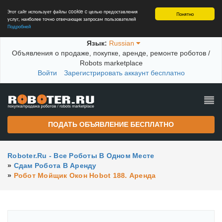
Этот сайт использует файлы cookie c целью предоставления
Понятно
услуг, наиболее точно отвечающих запросам пользователей
Подробней
Язык:
Russian
Объявления о продаже, покупке, аренде, ремонте роботов /
Robots marketplace
Войти
Зарегистрировать аккаунт бесплатно
ПОДАТЬ ОБЪЯВЛЕНИЕ БЕСПЛАТНО
Roboter.ru - Все Роботы В Одном Месте
»
Сдам Робота В Аренду
»
Робот Мойщик Окон Hobot 188. Аренда