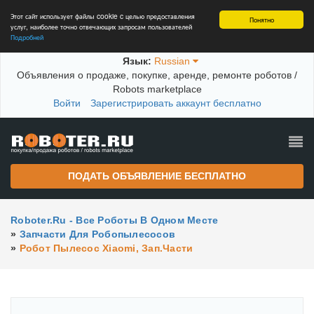
Этот сайт использует файлы cookie c целью предоставления
Понятно
услуг, наиболее точно отвечающих запросам пользователей
Подробней
Язык:
Russian
Объявления о продаже, покупке, аренде, ремонте роботов /
Robots marketplace
Войти
Зарегистрировать аккаунт бесплатно
ПОДАТЬ ОБЪЯВЛЕНИЕ БЕСПЛАТНО
Roboter.ru - Все Роботы В Одном Месте
»
Запчасти Для Робопылесосов
»
Робот Пылесос Xiaomi, Зап.части