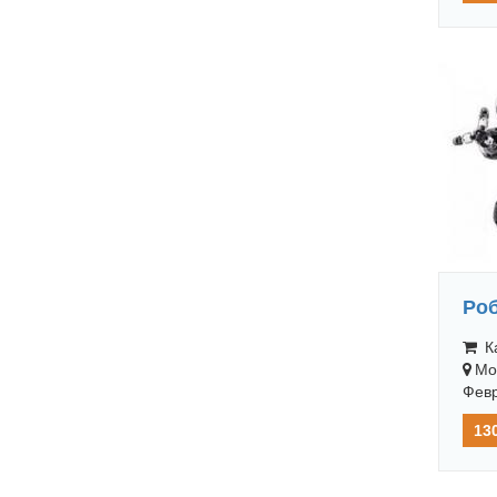
Ро
Ка
Мо
Февр
13