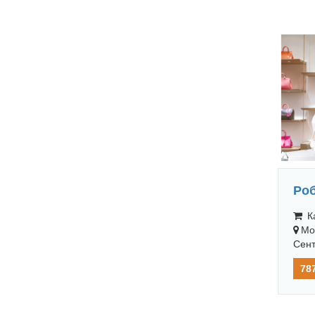
Роб
Ка
Мо
Сент
78