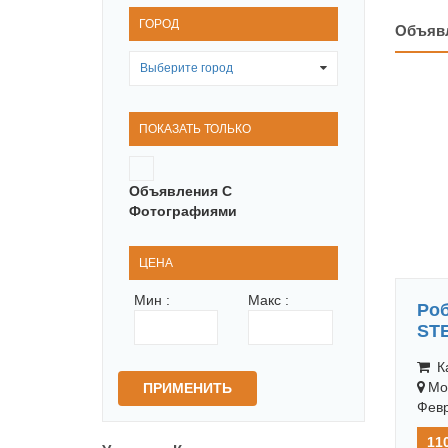
ГОРОД
Объяв
Выберите город
0
ПОКАЗАТЬ ТОЛЬКО
Объявления С
Фотографиями
ЦЕНА
Мин :
Макс :
Роб
STE
Ка
Мо
ПРИМЕНИТЬ
Февр
11